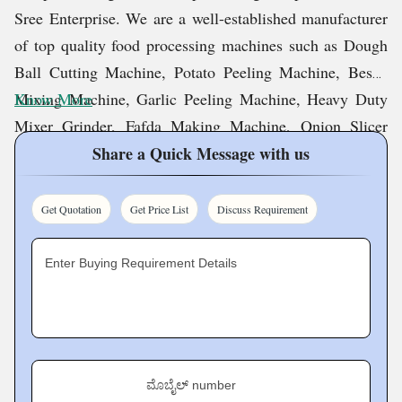
Sree Enterprise. We are a well-established manufacturer
ಢೀಕರಣ ನಾವು ಉತ್ಪಾದಿಸುವ ಯಂತ್ರಗಳು ಉದ್ಯಮದಲ್ಲಿ
of top quality food processing machines such as Dough
ಅತ್ಯುನ್ನತ ಮಾನದಂಡಗಳನ್ನು ಪೂರೈಸುತ್ತವೆ ಎಂದು
Ball Cutting Machine, Potato Peeling Machine, Besan
ಖಚಿತಪಡಿಸಿಕೊಳ್ಳಲು ಪ್ರತಿ ಹಂತದಲ್ಲಿ ಉತ್ಪಾದನೆಯಲ್ಲಿ ಪ್ರತಿ
Mixing Machine, Garlic Peeling Machine, Heavy Duty
Know More
ನಿಮಿಷದ ವಿವರವನ್ನು ನಾವು ತೆಗೆದುಕೊಳ್ಳುತ್ತೇವೆ. ಕಠಿಣವಾದ
Mixer Grinder, Fafda Making Machine, Onion Slicer
ಪರೀಕ್ಷೆ ಮತ್ತು ತಪಾಸಣೆ ಪ್ರಕ್ರಿಯೆಗಳೊಂದಿಗೆ, ಪ್ರತಿ ಯಂತ್ರವು ನಮ್ಮ
Machine, Sugarcane Juicer Machine, Ragi Cleaning
Share a Quick Message with us
ಗ್ರಾಹಕರಿಗೆ ತಲುಪಿಸುವ ಮೊದಲು ಉತ್ತಮ ಗುಣಮಟ್ಟದ್ದಾಗಿದೆ
Machine, etc.
ಎಂದು ಖಚಿತಪಡಿಸಿಕೊಳ್ಳಲಾಗುತ್ತದೆ. ಉನ್ನತ ದರ್ಜೆಯ
Get Quotation
Get Price List
Discuss Requirement
ವಸ್ತುಗಳನ್ನು ಬಳಸುವುದರಿಂದ ಹಿಡಿದು ಎಂಜಿನಿಯರಿಂಗ್ಗೆ
Our Vision
ನಿಖರತೆಯನ್ನು ತುಂಬಿಸುವವರೆಗೆ, ನಮ್ಮ ಯಂತ್ರಗಳು ವಿಶ್ವಾಸಾರ್ಹ,
Enter Buying Requirement Details
ಬಾಳಿಕೆ ಬರುವ ಮತ್ತು ಪರಿಣಾಮಕಾರಿಯಾಗಿವೆ ಎಂದು
We are stepping ahead in our operations with the vision
ಖಚಿತಪಡಿಸಿಕೊಳ್ಳಲು ನಾವು ಸಾಧ್ಯವಾದದ್ದೆಲ್ಲವನ್ನೂ ಮಾಡುತ್ತೇವೆ
to revolutionize the way food is produced and consumed.
.
We do this by providing innovative solutions that
ಮೂಲಸೌಕರ್
enhance the taste, texture, and overall quality of food and
ಮೊಬೈಲ್ number
help in improving the efficiency.