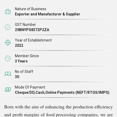
ಯಂತ್ರಗಳು, ಈರುಳ್ಳಿ ಸ್ಲೈಸರ್ ಯಂತ್ರಗಳು, ಕಬ್ಬಿನ ಜ್ಯೂಸರ್
Nature of Business
ಯಂತ್ರಗಳು, ಮತ್ತು ರಾಗಿ ಕ್ಲೀನಿಂಗ್ ಯಂತ್ರ
ಗಳು ಇತರವುಗಳಾಗ
Exporter and Manufacturer & Supplier
GST Number
ವ್ಯವಹಾರಗಳಿಗೆ ತಮ್ಮ ಉತ್ಪಾದನಾ ಪ್ರಕ್ರಿಯೆಗಳನ್ನು
ಆಹಾರ
29BNYPS8372P2ZA
ಸುವ್ಯವಸ್ಥಿತಗೊಳಿಸಲು ಸಹಾಯ ಮಾಡುವ ದಕ್ಷ ಮತ್ತು ನವೀನ
Year of Establishment
ಪರಿಹಾರಗಳಿಗೆ ನಾವು ಮೀಸಲಾಗಿದ್ದೇವೆ. ಕಾರ್ಯಕ್ಷಮತೆ ಮತ್ತು
2022
ಬಾಳಿಕೆ ಎರಡೂ ವಿಷಯದಲ್ಲಿ ನಮ್ಮ ಗ್ರಾಹಕರ ಅವಶ್ಯಕತೆಗಳನ್ನು
Member Since
ಪೂರೈಸಲು ನಮ್ಮ ಯಂತ್ರಗಳನ್ನು ವಿನ್ಯಾಸಗೊಳಿಸಲಾಗಿದೆ, ಆದರೆ
3 Years
ಮುಖ್ಯವಾಗಿ, ಉಪಯುಕ್ತತೆಯಲ್ಲಿ. ನಮ್ಮ ಆಹಾರ ಸಂಸ್ಕರಣಾ
No of Staff
ಯಂತ್ರಗಳು ಕ್ಲಬ್ಗಳು, ರೆಸ್ಟೋರೆಂಟ್ಗಳು, ಕೆಫೆಗಳು, ಹೋಟೆಲ್ಗಳು,
30
ಆಸ್ಪತ್ರೆಗಳು, ಶಾಲೆಗಳು ಮತ್ತು ತ್ವರಿತ ಸೇವಾ ಆಹಾರ ಸರಪಳಿಗಳು
Mode Of Payment
ಸೇರಿದಂತೆ ಹಲವಾರು ಪ್ರದೇಶಗಳಲ್ಲಿ ತಮ್ಮ ಬಳಕೆಯನ್ನು
Cheque/DD,Cash,Online Payments (NEFT/RTGS/IMPS)
ಕಂಡುಕೊಳ್ಳುತ್ತವೆ.
Born with the aim of enhancing the production efficiency
ಗುಣಮಟ್ಟ ದೃ
and profit margins of food processing companies, we are