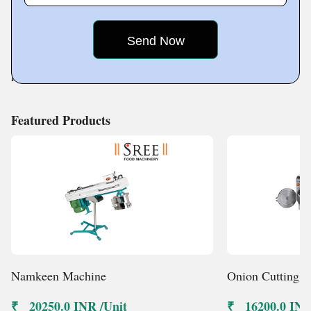
ಯ ನಾವು ನಮ್ಮ ಆಧುನಿಕ ಮೂಲಸೌಕರ್ಯ ಸೌಲಭ್ಯದಲ್ಲಿ ಉತ್ತಮ
ಗುಣಮಟ್ಟದ ಆಹಾರ ಸಂಸ್ಕರಣಾ ಯಂತ್ರಗಳನ್ನು ತಯಾರಿಸುತ್ತೇವೆ
With our machinery, we help to bring your culinary
ಆಹಾರ ಸಂಸ್ಕರಣಾ ಕಾರ್ಯಾಚರಣೆಗಳಲ್ಲಿ ಉತ್ಪಾದಕತೆಯನ್ನು
dreams to life by helping you in several tasks from
ಹೆಚ್ಚಿಸಲು ದಕ್ಷ ಯಂತ್ರಗಳನ್ನು ವಿನ್ಯಾಸಗೊಳಿಸಲು ಮತ್ತು
perfectly slicing the vegetables to
ತಯಾರಿಸಲು ನಮಗೆ ಅನುವು ಮಾಡಿಕೊಡುವ ಅತ್ಯಂತ ಆಧುನಿಕ
ಉಪಕರಣಗಳು, ಯಂತ್ರಗಳು ಮತ್ತು ತಂತ್ರಜ್ಞಾನವನ್ನು ನಮ್ಮಲ್ಲಿವೆ.
Featured Products
ಉತ್ಪಾದನಾ ಪ್ರದೇಶವನ್ನು ಸುವ್ಯವಸ್ಥಿತಗೊಳಿಸಲಾಗಿದೆ ಆದ್ದರಿಂದ
ಕಚ್ಚಾ ವಸ್ತು ನಿರ್ವಹಣೆ ಅಂತಿಮ ಉತ್ಪನ್ನ ಜೋಡಣೆಗೆ ಎಲ್ಲಾ
ಮಾರ್ಗವಾಗಿ ಹೋಗ
ುತ್ತದೆ.
ನಾವು ಏಕೆ?
ತಜ್ಞ ಯಂತ್ರಶಾಸ್ತ್ರ
Namkeen Machine
Onion Cutting 
ಆದೇಶಗಳ ವೇಗದ ವಿತರಣೆ
ಗ್ರಾಹಕರಿಂದ ವಿಶ್ವಾಸಾರ್ಹ
₹ 20250.0 INR /Unit
₹ 16200.0 INR