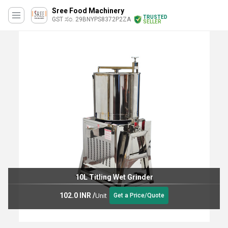
Sree Food Machinery
TRUSTED
GST ಸಂ. 29BNYPS8372P2ZA
SELLER
10L Titling Wet Grinder
102.0 INR
/
Unit
Get a Price/Quote